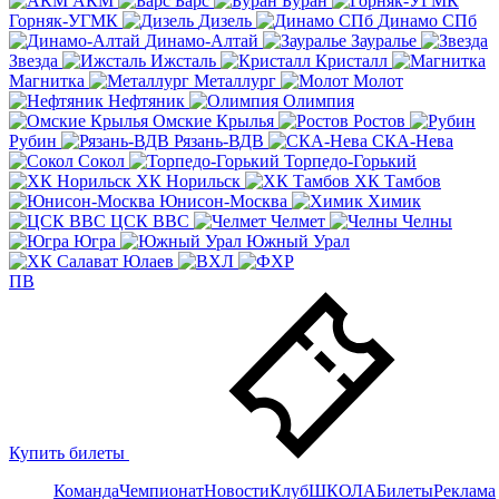
АКМ
Барс
Буран
Горняк-УГМК
Дизель
Динамо СПб
Динамо-Алтай
Зауралье
Звезда
Ижсталь
Кристалл
Магнитка
Металлург
Молот
Нефтяник
Олимпия
Омские Крылья
Ростов
Рубин
Рязань-ВДВ
СКА-Нева
Сокол
Торпедо-Горький
ХК Норильск
ХК Тамбов
Юнисон-Москва
Химик
ЦСК ВВС
Челмет
Челны
Югра
Южный Урал
ПВ
Купить билеты
Команда
Чемпионат
Новости
Клуб
ШКОЛА
Билеты
Реклама