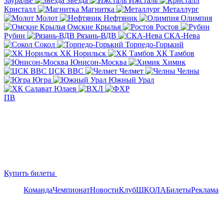
Зауралье
Звезда
Ижсталь
Кристалл
Магнитка
Металлург
Молот
Нефтяник
Олимпия
Омские Крылья
Ростов
Рубин
Рязань-ВДВ
СКА-Нева
Сокол
Торпедо-Горький
ХК Норильск
ХК Тамбов
Юнисон-Москва
Химик
ЦСК ВВС
Челмет
Челны
Югра
Южный Урал
ПВ
Купить билеты
Команда
Чемпионат
Новости
Клуб
ШКОЛА
Билеты
Реклама