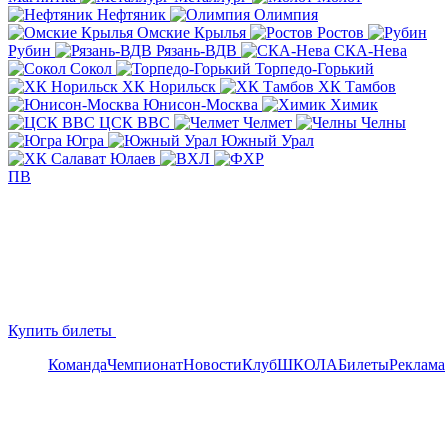
Нефтяник
Олимпия
Омские Крылья
Ростов
Рубин
Рязань-ВДВ
СКА-Нева
Сокол
Торпедо-Горький
ХК Норильск
ХК Тамбов
Юнисон-Москва
Химик
ЦСК ВВС
Челмет
Челны
Югра
Южный Урал
ПВ
Купить билеты
Команда
Чемпионат
Новости
Клуб
ШКОЛА
Билеты
Реклама