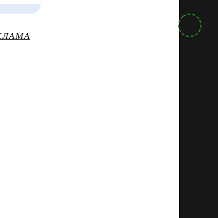
КЛАМА
У 7